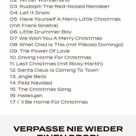
02. Winter Wonderland
03. Rudolph The Red-Nosed Reindeer
04. Let It Snow
05. Have Yourself A Merry Little Christmas
(mit Frank Sinatra)
06. Little Drummer Boy
07. We Wish You A Merry Christmas
08. What Child Is This (mit Plácido Domingo)
09. The Power Of Love
10. Driving Home For Christmas
11. Last Christmas (mit Ricky Martin)
12. Santa Claus Is Coming To Town
13. Jingle Bells
14. Feliz Navidad
15. The Christmas Song
16. Hallelujah
17. I`ll Be Home For Christmas
render_section=true,coun
VERPASSE NIE WIEDER