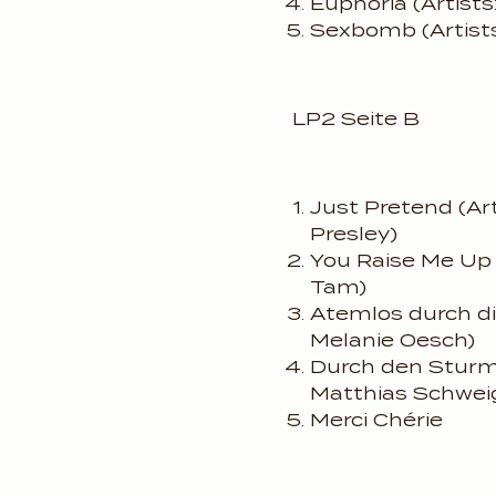
Euphoria (Artists
Sexbomb (Artists
LP2 Seite B
Just Pretend (Art
Presley)
You Raise Me Up (
Tam)
Atemlos durch die
Melanie Oesch)
Durch den Sturm 
Matthias Schwei
Merci Chérie