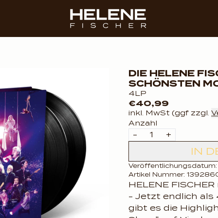
render_section=true,c
render_section=true,c
DIE HELENE FI
SCHÖNSTEN MOM
4LP
€40,99
inkl. MwSt (ggf zzgl.
V
Anzahl
-
+
IN 
Veröffentlichungsdatum
Artikel Nummer: 13928
HELENE FISCHER m
- Jetzt endlich al
gibt es die Highli