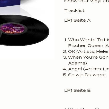
Show" auf Vinyl un
Tracklist:
LP1 Seite A
Who Wants To Liv
Fischer, Queen,
OK (Artists: Hele
When You're Gone
Adams)
Angel (Artists: H
So wie Du warst
LP1 Seite B