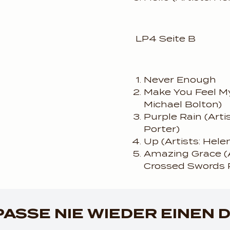
LP4 Seite B
Never Enough
Make You Feel My 
Michael Bolton)
Purple Rain (Arti
Porter)
Up (Artists: Hele
Amazing Grace (A
Crossed Swords 
render_section=true,c
ASSE NIE WIEDER EINEN 