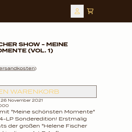
Warenkorb
Konto
ountdown_script=false,
ountdown_script=false,
SCHER SHOW - MEINE
ENTE (VOL. 1)
ersandkosten
)
DEN WARENKORB
: 26 November 2021
6000
it "Meine schönsten Momente"
s 4-LP Sonderedition! Erstmalig
ghts der großen "Helene Fischer