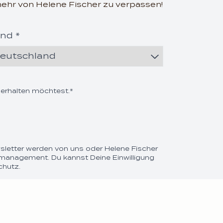
mehr von Helene Fischer zu verpassen!
nd *
ountdown_script=false,
 erhalten möchtest.*
sletter werden von uns oder Helene Fischer
st management. Du kannst Deine Einwilligung
chutz.
ountdown_script=false,