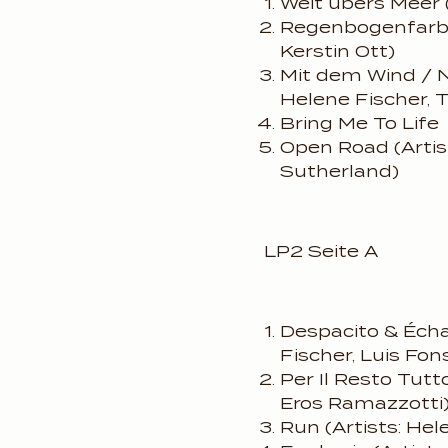
Weit übers Meer (
Regenbogenfarben
Kerstin Ott)
Mit dem Wind / N
Helene Fischer, T
Bring Me To Life
Open Road (Artist
Sutherland)
LP2 Seite A
Despacito & Écha
Fischer, Luis Fons
Per Il Resto Tutt
Eros Ramazzotti
Run (Artists: Hel