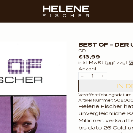
render_section=true,c
render_section=true,c
BEST OF - DER
CD
€13,99
inkl. MwSt (ggf zzgl.
V
Anzahl
-
+
IN 
Veröffentlichungsdatum:
Artikel Nummer: 5020
Helene Fischer hat
unvergleichliche Ka
Millionen verkauft
bis dato 26 Gold u