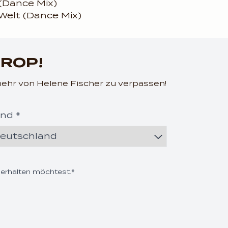
 (Dance Mix)
 Welt (Dance Mix)
ountdown_script=false,
DROP!
mehr von Helene Fischer zu verpassen!
nd *
ountdown_script=false,
 erhalten möchtest.*