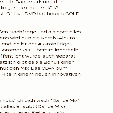
rreich, Dänemark und der
die gerade erst am 10.12.
st-Of Live DVD hat bereits GOLD-
ßen Nachfrage und als spezielles
 Fans wird nun ein Remix-Album
n endlich ist der 47-minütige
 Sommer 2010 bereits innerhalb
ffentlicht wurde, auch separat
ätzlich gibt es als Bonus einen
inütigen Mix. Das CD-Album
r Hits in einem neuen innovativen
küss' ich dich wach (Dance Mix)
 alles erlaubt (Dance Mix)
der ... dieses Fieber spür'n