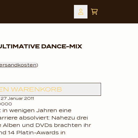
Warenkorb
Konto
ountdown_script=false,
ountdown_script=false,
 ULTIMATIVE DANCE-MIX
ersandkosten
)
DEN WARENKORB
 27 Januar 2011
60000
 in wenigen Jahren eine
rriere absolviert: Nahezu drei
e Alben und DVDs brachten ihr
nd 14 Platin-Awards in