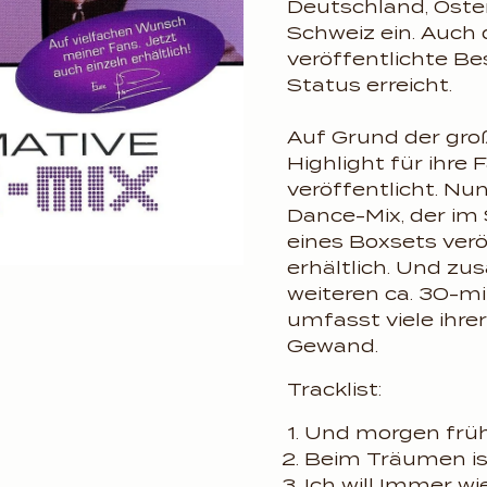
Deutschland, Öste
Schweiz ein. Auch 
veröffentlichte Be
Status erreicht.
Auf Grund der gro
Highlight für ihre
veröffentlicht. Nu
Dance-Mix, der im
eines Boxsets verö
erhältlich. Und zus
weiteren ca. 30-m
umfasst viele ihre
Gewand.
Tracklist:
Und morgen früh 
Beim Träumen ist
Ich will Immer wie