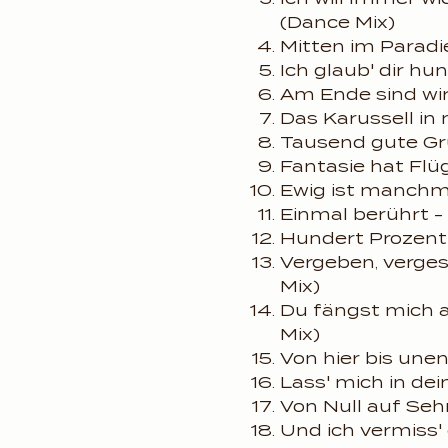
(Dance Mix)
Mitten im Paradi
Ich glaub' dir h
Am Ende sind wir
Das Karussell i
Tausend gute Gr
Fantasie hat Flü
Ewig ist manchma
Einmal berührt -
Hundert Prozent
Vergeben, verges
Mix)
Du fängst mich a
Mix)
Von hier bis unen
Lass' mich in de
Von Null auf Seh
Und ich vermiss'